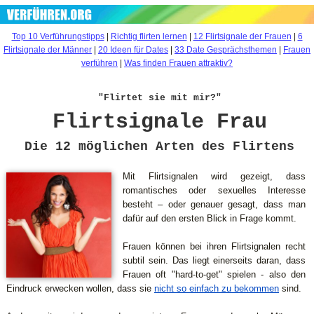
Top 10 Verführungstipps
|
Richtig flirten lernen
|
12 Flirtsignale der Frauen
|
6
Flirtsignale der Männer
|
20 Ideen für Dates
|
33 Date Gesprächsthemen
|
Frauen
verführen
|
Was finden Frauen attraktiv?
"Flirtet sie mit mir?"
Flirtsignale Frau
Die 12 möglichen Arten des Flirtens
Mit Flirtsignalen wird gezeigt, dass
romantisches oder sexuelles Interesse
besteht – oder genauer gesagt, dass man
dafür auf den ersten Blick in Frage kommt.
Frauen können bei ihren Flirtsignalen recht
subtil sein. Das liegt einerseits daran, dass
Frauen oft "hard-to-get" spielen - also den
Eindruck erwecken wollen, dass sie
nicht so einfach zu bekommen
sind.